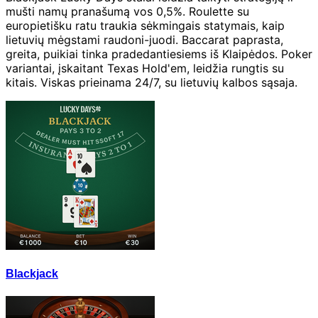
mušti namų pranašumą vos 0,5%. Roulette su
europietišku ratu traukia sėkmingais statymais, kaip
lietuvių mėgstami raudoni-juodi. Baccarat paprasta,
greita, puikiai tinka pradedantiesiems iš Klaipėdos. Poker
variantai, įskaitant Texas Hold'em, leidžia rungtis su
kitais. Viskas prieinama 24/7, su lietuvių kalbos sąsaja.
Blackjack