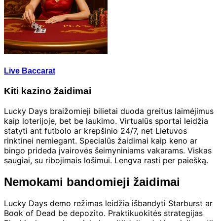
Live Baccarat
Kiti kazino žaidimai
Lucky Days braižomieji bilietai duoda greitus laimėjimus
kaip loterijoje, bet be laukimo. Virtualūs sportai leidžia
statyti ant futbolo ar krepšinio 24/7, net Lietuvos
rinktinei nemiegant. Specialūs žaidimai kaip keno ar
bingo prideda įvairovės šeimyniniams vakarams. Viskas
saugiai, su ribojimais lošimui. Lengva rasti per paiešką.
Nemokami bandomieji žaidimai
Lucky Days demo režimas leidžia išbandyti Starburst ar
Book of Dead be depozito. Praktikuokitės strategijas