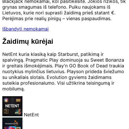
Blackjack nemokamai, kol pasitikėsite. Jokios rizikos, tik
grynas smagumas iš telefono. Puiku naujokams iš
Lietuvos, kurie nori suprasti žaidimą prieš statant €.
Perėjimas prie realių pinigų – vienas paspaudimas.
Išbandyti nemokamai
Žaidimų kūrėjai
NetEnt kuria klasiką kaip Starburst, patikimą ir
spalvingą. Pragmatic Play dominuoja su Sweet Bonanza
ir greitais išmokėjimais. Play'n GO Book of Dead traukia
nuotykius mylinčius lietuvius. Playson prideda šviežumo
su unikaliais slotais. Evolution gyviems žaidimams
suteikia profesionalumo. Visi užtikrina teisingumą ir
mobilumą.
NetEnt