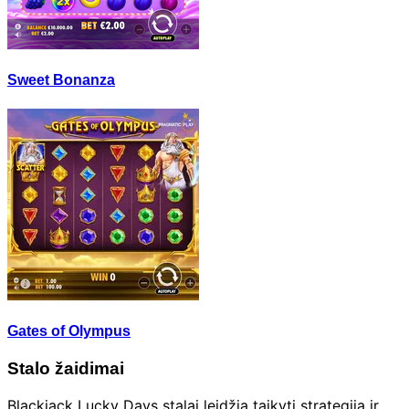
Sweet Bonanza
Gates of Olympus
Stalo žaidimai
Blackjack Lucky Days stalai leidžia taikyti strategiją ir