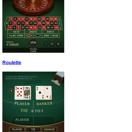
Roulette