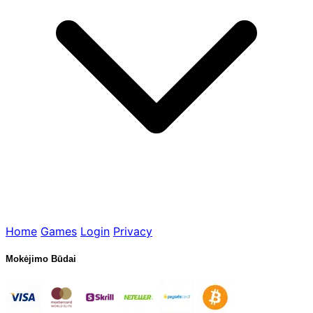
Home
Games
Login
Privacy
Mokėjimo Būdai