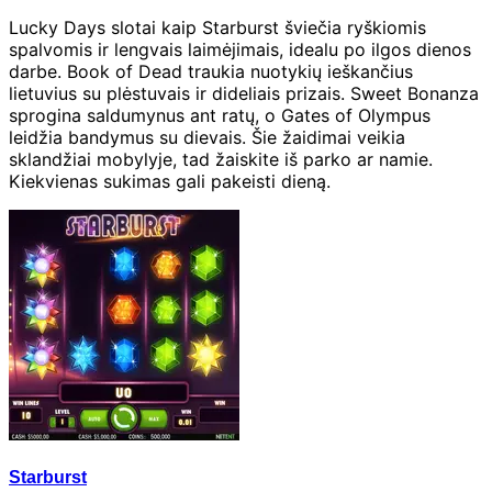
Lucky Days slotai kaip Starburst šviečia ryškiomis
spalvomis ir lengvais laimėjimais, idealu po ilgos dienos
darbe. Book of Dead traukia nuotykių ieškančius
lietuvius su plėstuvais ir dideliais prizais. Sweet Bonanza
sprogina saldumynus ant ratų, o Gates of Olympus
leidžia bandymus su dievais. Šie žaidimai veikia
sklandžiai mobylyje, tad žaiskite iš parko ar namie.
Kiekvienas sukimas gali pakeisti dieną.
Starburst